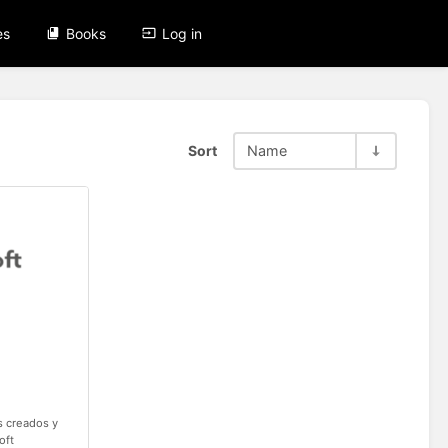
es
Books
Log in
Sort
Name
s creados y
oft