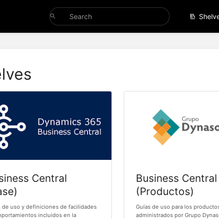
Shelv
lves
siness Central
Business Central
ase)
(Productos)
 de uso y definiciones de facilidades
Guías de uso para los producto
portamientos incluidos en la
administrados por Grupo Dynas