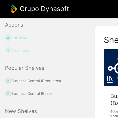
Grupo Dynasoft
Actions
She
List View
View Tags
Popular Shelves
Business Central (Productos)
Business Central (Base)
Bu
(B
New Shelves
Guias
y com